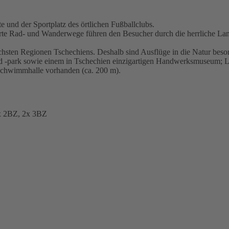
 und der Sportplatz des örtlichen Fußballclubs.
rte Rad- und Wanderwege führen den Besucher durch die herrliche Lan
chsten Regionen Tschechiens. Deshalb sind Ausflüge in die Natur bes
und -park sowie einem in Tschechien einzigartigen Handwerksmuseum; Li
Schwimmhalle vorhanden (ca. 200 m).
x 2BZ, 2x 3BZ