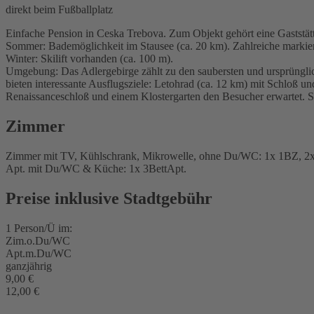
direkt beim Fußballplatz
Einfache Pension in Ceska Trebova. Zum Objekt gehört eine Gaststätte
Sommer: Bademöglichkeit im Stausee (ca. 20 km). Zahlreiche markie
Winter: Skilift vorhanden (ca. 100 m).
Umgebung: Das Adlergebirge zählt zu den saubersten und ursprüngli
bieten interessante Ausflugsziele: Letohrad (ca. 12 km) mit Schloß 
Renaissanceschloß und einem Klostergarten den Besucher erwartet. 
Zimmer
Zimmer mit TV, Kühlschrank, Mikrowelle, ohne Du/WC: 1x 1BZ, 2
Apt. mit Du/WC & Küche: 1x 3BettApt.
Preise inklusive Stadtgebühr
1 Person/Ü im:
Zim.o.Du/WC
Apt.m.Du/WC
ganzjährig
9,00 €
12,00 €