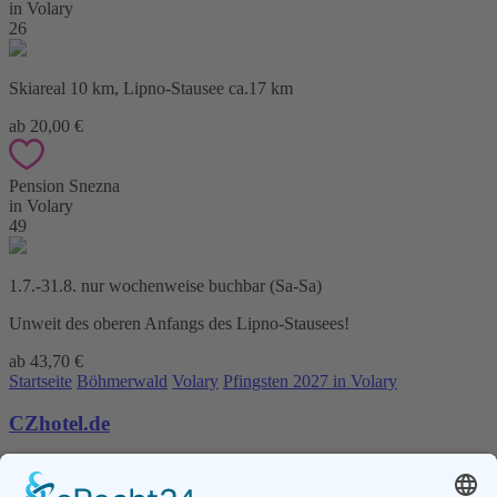
in Volary
26
Skiareal 10 km, Lipno-Stausee ca.17 km
ab 20,00 €
Pension Snezna
in Volary
49
1.7.-31.8. nur wochenweise buchbar (Sa-Sa)
Unweit des oberen Anfangs des Lipno-Stausees!
ab 43,70 €
Startseite
Böhmerwald
Volary
Pfingsten 2027 in Volary
CZhotel.de
Kontakt
AGB