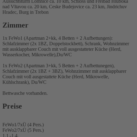
Aussichtsturm Lomnice ca. 10 km, Schloss und Freibad Hluboka
nad Vltavou ca. 20 km, Ceske Budejovice ca. 23 km, Jindrichuv
Hradec, Burg in Trebon
Zimmer
1x FeWo1 (Apartman 2+kk, 4 Betten + 2 Aufbettungen):
Schlafzimmer (2x 1BZ, Doppelstockbett), Schrank, Wohnzimmer
mit ausklappbarer Couch mit voll ausgestatteter Küche (Herd,
Wasserkocher, Mikrowelle),Du/WC
1x FeWo2 (Apartman 3+kk, 5 Betten + 2 Aufbettunegen),
Schlafzimmer (2x 1BZ + 3BZ), Wohnzimmer mit ausklappbarer
Couch mit voll ausgestattete Küche (Herd, Mikrowelle,
Kühlschrank), Du/WC
Bettwasche vorhanden.
Preise
FeWo1/7xÜ (4 Pers.)
FeWo2/7xÜ (5 Pers.)
1.1.-1.4.