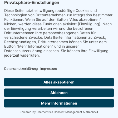
ABS. 1 DSGVO).
WERDEN IHRE PERSONENBEZOGENEN DATEN
VERARBEITET, UM DIREKTWERBUNG ZU BETREIBEN,
SO HABEN SIE DAS RECHT, JEDERZEIT WIDERSPRUCH
GEGEN DIE VERARBEITUNG SIE BETREFFENDER
PERSONENBEZOGENER DATEN ZUM ZWECKE
DERARTIGER WERBUNG EINZULEGEN; DIES GILT AUCH
FÜR DAS PROFILING, SOWEIT ES MIT SOLCHER
DIREKTWERBUNG IN VERBINDUNG STEHT. WENN SIE
WIDERSPRECHEN, WERDEN IHRE
PERSONENBEZOGENEN DATEN ANSCHLIESSEND NICHT
MEHR ZUM ZWECKE DER DIREKTWERBUNG
VERWENDET (WIDERSPRUCH NACH ART. 21 ABS. 2
DSGVO).
Beschwerde­recht bei der zuständigen Aufsichts­behörde
Im Falle von Verstößen gegen die DSGVO steht den Betroffenen
ein Beschwerderecht bei einer Aufsichtsbehörde, insbesondere in
dem Mitgliedstaat ihres gewöhnlichen Aufenthalts, ihres
Arbeitsplatzes oder des Orts des mutmaßlichen Verstoßes zu. Das
Beschwerderecht besteht unbeschadet anderweitiger
verwaltungsrechtlicher oder gerichtlicher Rechtsbehelfe.