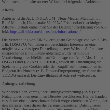
Wir hosten die Inhalte unserer Website bei folgendem Anbieter:
All-Inkl
Anbieter ist die ALL-INKL.COM - Neue Medien Münnich, Inh.
René Münnich, Hauptstraße 68, 02742 Friedersdorf (nachfolgend
All-Inkl). Details entnehmen Sie der Datenschutzerklärung von All-
Inkl:
https://all-inkl.com/datenschutzinformationen/
.
Die Verwendung von All-Inkl erfolgt auf Grundlage von Art. 6 Abs.
1 lit. f DSGVO. Wir haben ein berechtigtes Interesse an einer
möglichst zuverlässigen Darstellung unserer Website. Sofern eine
entsprechende Einwilligung abgefragt wurde, erfolgt die
Verarbeitung ausschließlich auf Grundlage von Art. 6 Abs. 1 lit. a
DSGVO und § 25 Abs. 1 TDDDG, soweit die Einwilligung die
Speicherung von Cookies oder den Zugriff auf Informationen im
Endgerät des Nutzers (z. B. Device-Fingerprinting) im Sinne des
TDDDG umfasst. Die Einwilligung ist jederzeit widerrufbar.
Auftragsverarbeitung
Wir haben einen Vertrag über Auftragsverarbeitung (AVV) zur
Nutzung des oben genannten Dienstes geschlossen. Hierbei handelt
es sich um einen datenschutzrechtlich vorgeschriebenen Vertrag, der
gewährleistet, dass dieser die personenbezogenen Daten unserer
Websitebesucher nur nach unseren Weisungen und unter Einhaltung