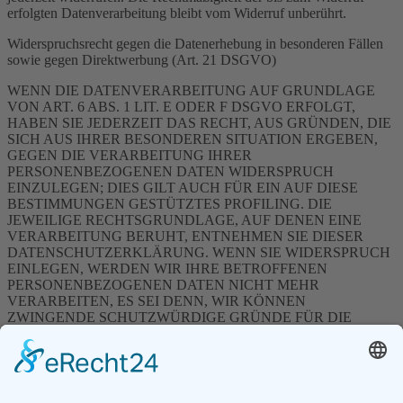
erfolgten Datenverarbeitung bleibt vom Widerruf unberührt.
Widerspruchsrecht gegen die Datenerhebung in besonderen Fällen
sowie gegen Direktwerbung (Art. 21 DSGVO)
WENN DIE DATENVERARBEITUNG AUF GRUNDLAGE
VON ART. 6 ABS. 1 LIT. E ODER F DSGVO ERFOLGT,
HABEN SIE JEDERZEIT DAS RECHT, AUS GRÜNDEN, DIE
SICH AUS IHRER BESONDEREN SITUATION ERGEBEN,
GEGEN DIE VERARBEITUNG IHRER
PERSONENBEZOGENEN DATEN WIDERSPRUCH
EINZULEGEN; DIES GILT AUCH FÜR EIN AUF DIESE
BESTIMMUNGEN GESTÜTZTES PROFILING. DIE
JEWEILIGE RECHTSGRUNDLAGE, AUF DENEN EINE
VERARBEITUNG BERUHT, ENTNEHMEN SIE DIESER
DATENSCHUTZERKLÄRUNG. WENN SIE WIDERSPRUCH
EINLEGEN, WERDEN WIR IHRE BETROFFENEN
PERSONENBEZOGENEN DATEN NICHT MEHR
VERARBEITEN, ES SEI DENN, WIR KÖNNEN
ZWINGENDE SCHUTZWÜRDIGE GRÜNDE FÜR DIE
VERARBEITUNG NACHWEISEN, DIE IHRE INTERESSEN,
RECHTE UND FREIHEITEN ÜBERWIEGEN ODER DIE
VERARBEITUNG DIENT DER GELTENDMACHUNG,
AUSÜBUNG ODER VERTEIDIGUNG VON
RECHTSANSPRÜCHEN (WIDERSPRUCH NACH ART. 21