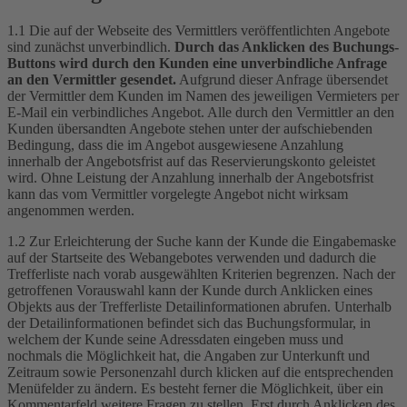
1.1 Die auf der Webseite des Vermittlers veröffentlichten Angebote
sind zunächst unverbindlich.
Durch das Anklicken des Buchungs-
Buttons wird durch den Kunden eine unverbindliche Anfrage
an den Vermittler gesendet.
Aufgrund dieser Anfrage übersendet
der Vermittler dem Kunden im Namen des jeweiligen Vermieters per
E-Mail ein verbindliches Angebot. Alle durch den Vermittler an den
Kunden übersandten Angebote stehen unter der aufschiebenden
Bedingung, dass die im Angebot ausgewiesene Anzahlung
innerhalb der Angebotsfrist auf das Reservierungskonto geleistet
wird. Ohne Leistung der Anzahlung innerhalb der Angebotsfrist
kann das vom Vermittler vorgelegte Angebot nicht wirksam
angenommen werden.
1.2 Zur Erleichterung der Suche kann der Kunde die Eingabemaske
auf der Startseite des Webangebotes verwenden und dadurch die
Trefferliste nach vorab ausgewählten Kriterien begrenzen. Nach der
getroffenen Vorauswahl kann der Kunde durch Anklicken eines
Objekts aus der Trefferliste Detailinformationen abrufen. Unterhalb
der Detailinformationen befindet sich das Buchungsformular, in
welchem der Kunde seine Adressdaten eingeben muss und
nochmals die Möglichkeit hat, die Angaben zur Unterkunft und
Zeitraum sowie Personenzahl durch klicken auf die entsprechenden
Menüfelder zu ändern. Es besteht ferner die Möglichkeit, über ein
Kommentarfeld weitere Fragen zu stellen. Erst durch Anklicken des