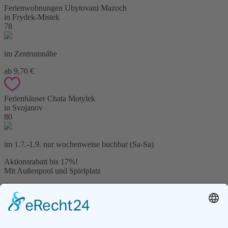
Ferienwohnungen Ubytovani Mazoch
in Frydek-Mistek
78
im Zentrumnähe
ab 9,70 €
Ferienhäuser Chata Motylek
in Svojanov
80
im 1.7.-1.9. nur wochenweise buchbar (Sa-Sa)
Aktionsrabatt bis 17%!
Mit Außenpool und Spielplatz
ab 12,60 €
Pension Penzion Koliba
in Frydek-Mistek