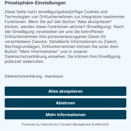
64
Skiareal ca. 7,5 km, Whirlpool, Sauna und Aussenpool kostenlos
ab 14,00 €
Pension Ubytovani Svaty Kopecek
in Olomouc
10
nur ca. 450 m vom Zoo, Zentrum ca. 10 km. Auch als 5-Bett-
Ferienwohnungen buchbar
ab 16,00 €
Pension pod Lipou
in Trinec
45
Skiareal ca. 1 km